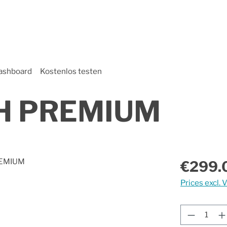
ashboard
Kostenlos testen
H PREMIUM
Regular price
€299.
Prices excl. 
Product 