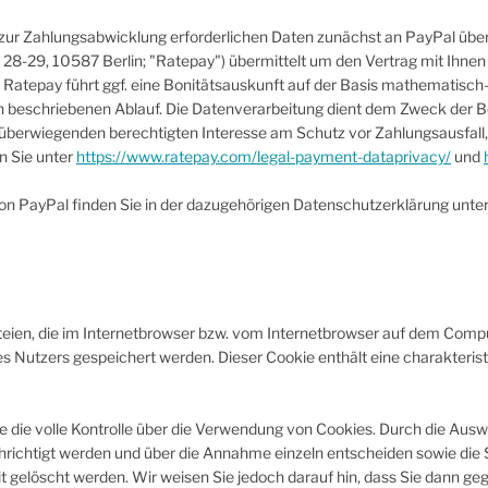
ur Zahlungsabwicklung erforderlichen Daten zunächst an PayPal überm
28-29, 10587 Berlin; "Ratepay") übermittelt um den Vertrag mit Ihnen 
O. Ratepay führt ggf. eine Bonitätsauskunft auf der Basis mathematisch
n beschriebenen Ablauf. Die Datenverarbeitung dient dem Zweck der Bo
em überwiegenden berechtigten Interesse am Schutz vor Zahlungsausfal
n Sie unter
https://www.ratepay.com/legal-payment-dataprivacy/
und
n PayPal finden Sie in der dazugehörigen Datenschutzerklärung unte
teien, die im Internetbrowser bzw. vom Internetbrowser auf dem Comp
 Nutzers gespeichert werden. Dieser Cookie enthält eine charakteristis
 die volle Kontrolle über die Verwendung von Cookies. Durch die Ausw
richtigt werden und über die Annahme einzeln entscheiden sowie die 
t gelöscht werden. Wir weisen Sie jedoch darauf hin, dass Sie dann ge