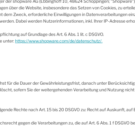
er der shopware AG (Ebbinghoff 10, 48624 Schöppingen; "Shopware")
ngen über die Website, insbesondere das Setzen von Cookies, zu erteile
t dem Zweck, erforderliche Einwilligungen in Datenverarbeitungen ei
 werden. Dabei werden Nutzerinformationen, inkl. Ihrer IP-Adresse erh
pflichtung auf Grundlage des Art. 6 Abs. 1 lit. c DSGVO.
e unter:
https://www.shopware.com/de/datenschutz/.
t für die Dauer der Gewährleistungsfrist, danach unter Berücksichtigu
löscht, sofern Sie der weitergehenden Verarbeitung und Nutzung nich
lgende Rechte nach Art. 15 bis 20 DSGVO zu: Recht auf Auskunft, auf 
hsrecht gegen die Verarbeitungen zu, die auf Art. 6 Abs. 1 f DSGVO 