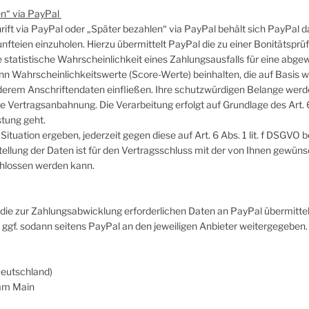
en“ via PayPal
ift via PayPal oder „Später bezahlen“ via PayPal behält sich PayPal da
fteien einzuholen. Hierzu übermittelt PayPal die zu einer Bonitätsp
e statistische Wahrscheinlichkeit eines Zahlungsausfalls für eine ab
nn Wahrscheinlichkeitswerte (Score-Werte) beinhalten, die auf Basis 
derem Anschriftendaten einfließen. Ihre schutzwürdigen Belange wer
e Vertragsanbahnung. Die Verarbeitung erfolgt auf Grundlage des Art.
stung geht.
Situation ergeben, jederzeit gegen diese auf Art. 6 Abs. 1 lit. f DSG
llung der Daten ist für den Vertragsschluss mit der von Ihnen gewünsch
chlossen werden kann.
ie zur Zahlungsabwicklung erforderlichen Daten an PayPal übermittelt. D
. sodann seitens PayPal an den jeweiligen Anbieter weitergegeben. Die
eutschland)
 am Main