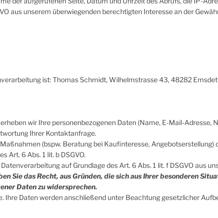
ame der aufgerufenen Seite, Datum und Uhrzeit des Abrufs, die IP-Adr
f DSGVO aus unserem überwiegenden berechtigten Interesse an der Gewäh
enverarbeitung ist: Thomas Schmidt
,
Wilhelmstrasse 43,
48282
Emsdet
en, erheben wir Ihre personenbezogenen Daten (Name, E-Mail-Adresse, N
twortung Ihrer Kontaktanfrage.
aßnahmen (bspw. Beratung bei Kaufinteresse, Angebotserstellung) di
s Art. 6 Abs. 1 lit. b DSGVO.
 Datenverarbeitung auf Grundlage des Art. 6 Abs. 1 lit. f DSGVO aus u
ben Sie das Recht, aus Gründen, die sich aus Ihrer besonderen Situat
ener Daten zu widersprechen.
ge. Ihre Daten werden anschließend unter Beachtung gesetzlicher Aufb