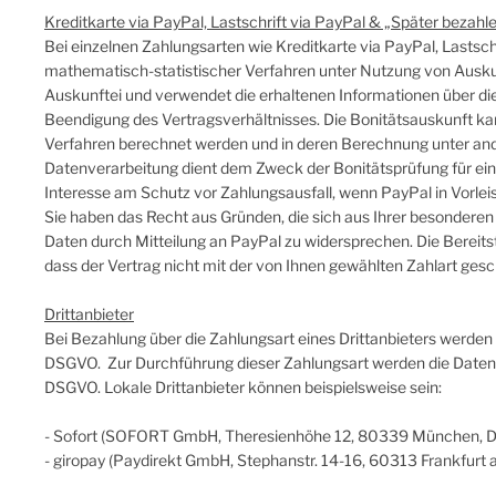
Kreditkarte via PayPal, Lastschrift via PayPal & „Später bezahl
Bei einzelnen Zahlungsarten wie Kreditkarte via PayPal, Lastschr
mathematisch-statistischer Verfahren unter Nutzung von Auskun
Auskunftei und verwendet die erhaltenen Informationen über di
Beendigung des Vertragsverhältnisses. Die Bonitätsauskunft ka
Verfahren berechnet werden und in deren Berechnung unter an
Datenverarbeitung dient dem Zweck der Bonitätsprüfung für ein
Interesse am Schutz vor Zahlungsausfall, wenn PayPal in Vorlei
Sie haben das Recht aus Gründen, die sich aus Ihrer besonderen 
Daten durch Mitteilung an PayPal zu widersprechen. Die Bereitste
dass der Vertrag nicht mit der von Ihnen gewählten Zahlart ges
Drittanbieter
Bei Bezahlung über die Zahlungsart eines Drittanbieters werden d
DSGVO. Zur Durchführung dieser Zahlungsart werden die Daten ggf
DSGVO. Lokale Drittanbieter können beispielsweise sein:
- Sofort (SOFORT GmbH, Theresienhöhe 12, 80339 München, D
- giropay (Paydirekt GmbH, Stephanstr. 14-16, 60313 Frankfurt